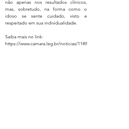
não apenas nos resultados clínicos, 
mas, sobretudo, na forma como o 
idoso se sente cuidado, visto e 
respeitado em sua individualidade.
Saiba mais no link:
https://www.camara.leg.br/noticias/1149
107-desnutricao-entre-idosos-no-brasil-
preocupa-
especialistas/#:~:text=Em%20audi%C3
%AAncia%20p%C3%BAblica%20na%20
C%C3%A2mara,crescente%20consumo
%20de%20alimentos%20ultraprocessad
os