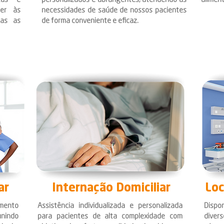
ltas e
personalizados e abrangentes, atendendo às
aliment
der às
necessidades de saúde de nossos pacientes
das as
de forma conveniente e eficaz.
ar
Internação Domiciliar
Loc
imento
Assistência individualizada e personalizada
Dispo
nindo
para pacientes de alta complexidade com
diver