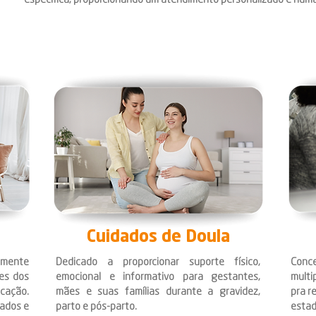
específica, proporcionando um atendimento personalizado e human
Cuidados de Doula
lmente
Dedicado a proporcionar suporte físico,
Conce
es dos
emocional e informativo para gestantes,
multi
icação.
mães e suas famílias durante a gravidez,
pra r
nados e
parto e pós-parto.
estad