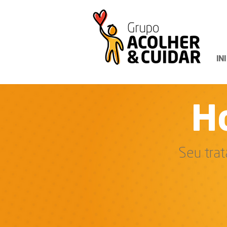
IN
H
Seu tra