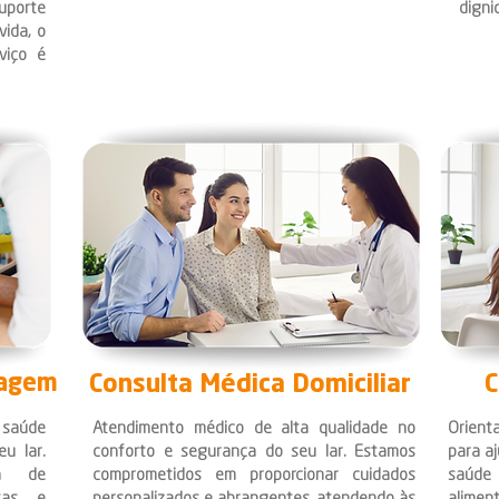
uporte
digni
vida, o
viço é
magem
Consulta Médica
Domiciliar
C
 saúde
Atendimento médico de alta qualidade no
Orient
u lar.
conforto e segurança do seu lar. Estamos
para aj
a de
comprometidos em proporcionar cuidados
saúde