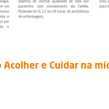
logia,
objetivo de ofertar qualidade de vida aos
e/ou 
Com um
pacientes com envolvimento da família.
para 
nosso
Podendo ter 6, 12 ou 24 horas de assistência
vida e
de enfermagem.
es por
ado e
 Acolher e Cuidar na mí