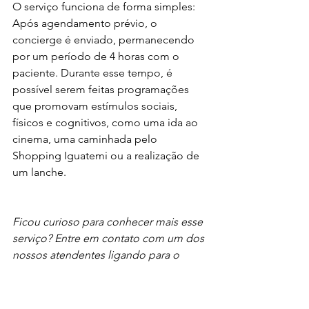
O serviço funciona de forma simples: 
Após agendamento prévio, o 
concierge é enviado, permanecendo 
por um período de 4 horas com o 
paciente. Durante esse tempo, é 
possível serem feitas programações 
que promovam estímulos sociais, 
físicos e cognitivos, como uma ida ao 
cinema, uma caminhada pelo 
Shopping Iguatemi ou a realização de 
um lanche. 
Ficou curioso para conhecer mais esse 
serviço? Entre em contato com um dos 
nossos atendentes ligando para o 
número (61) 3033-1727 ou enviando 
mensagem para o Whatsapp (61) 98118-
3699 ou conheça nossa nova unidade 