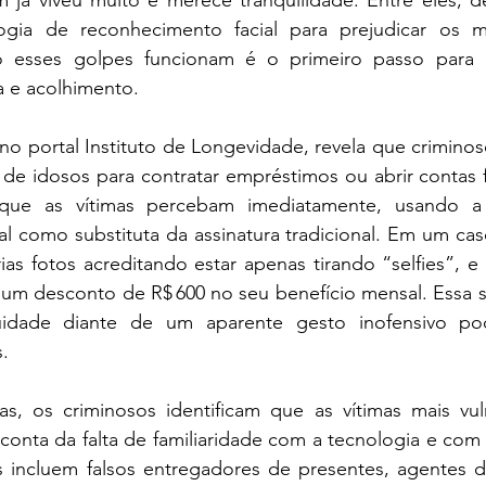
 já viveu muito e merece tranquilidade. Entre eles, de
gia de reconhecimento facial para prejudicar os mai
esses golpes funcionam é o primeiro passo para 
a e acolhimento.
no portal Instituto de Longevidade, revela que criminoso
de idosos para contratar empréstimos ou abrir contas f
ue as vítimas percebam imediatamente, usando a 
l como substituta da assinatura tradicional. Em um cas
ias fotos acreditando estar apenas tirando “selfies”, 
 um desconto de R$ 600 no seu benefício mensal. Essa s
idade diante de um aparente gesto inofensivo pod
.
as, os criminosos identificam que as vítimas mais vuln
conta da falta de familiaridade com a tecnologia e com b
incluem falsos entregadores de presentes, agentes d