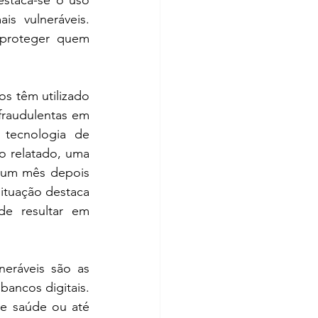
staca-se o uso 
s vulneráveis. 
proteger quem 
s têm utilizado 
raudulentas em 
tecnologia de 
o relatado, uma 
e um mês depois 
ituação destaca 
e resultar em 
eráveis são as 
ancos digitais. 
e saúde ou até 