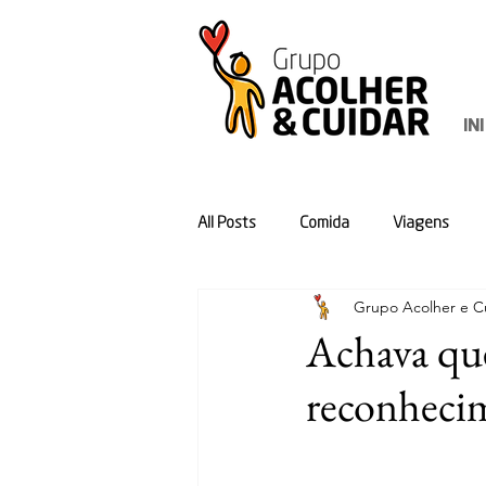
IN
All Posts
Comida
Viagens
Grupo Acolher e Cu
Achava que
reconhecime