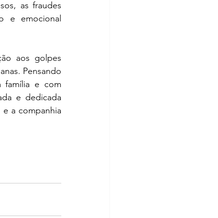
os, as fraudes 
o e emocional 
ão aos golpes 
anas. Pensando 
 família e com 
ada e dedicada 
 e a companhia 