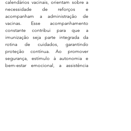
calendários vacinais, orientam sobre a 
necessidade de reforços e 
acompanham a administração de 
vacinas. Esse acompanhamento 
constante contribui para que a 
imunização seja parte integrada da 
rotina de cuidados, garantindo 
proteção contínua. Ao promover 
segurança, estímulo à autonomia e 
bem-estar emocional, a assistência 
domiciliar favorece um envelhecimento 
mais digno e humanizado, sustentado 
pela prevenção e pela atenção 
personalizada às necessidades de cada 
indivíduo.
Saiba mais no link: 
https://futurodasaude.com.br/imunizac
ao-saude-do-idoso-brd-gsk/