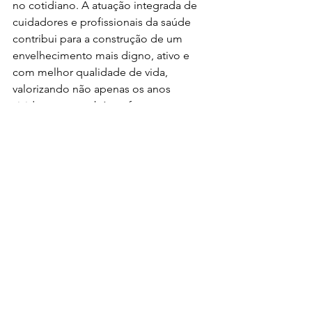
no cotidiano. A atuação integrada de 
cuidadores e profissionais da saúde 
contribui para a construção de um 
envelhecimento mais digno, ativo e 
com melhor qualidade de vida, 
valorizando não apenas os anos 
vividos, mas também a forma como 
eles são vividos.
Saiba mais no 
link:
https://institutodelongevidade.org/
longevidade-e-
trabalho/oportunidades/cuidadores-
de-idosos