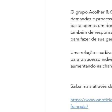
O grupo Acolher & C
demandas e processo
basta apenas um dos
também de responsab
para fazer de sua g
Uma relação saudável
para o sucesso indi
aumentando as chanc
Saiba mais através d
https://www.onotici
franquia/