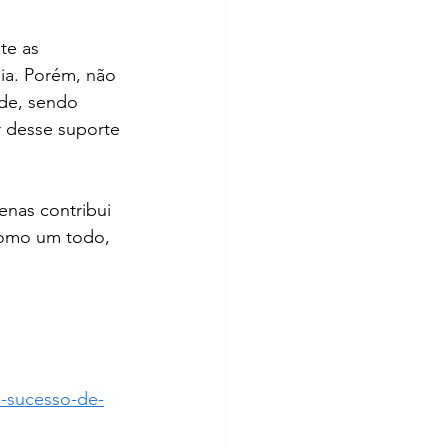
te as 
a. Porém, não 
de, sendo 
 desse suporte 
nas contribui 
como um todo, 
o-sucesso-de-