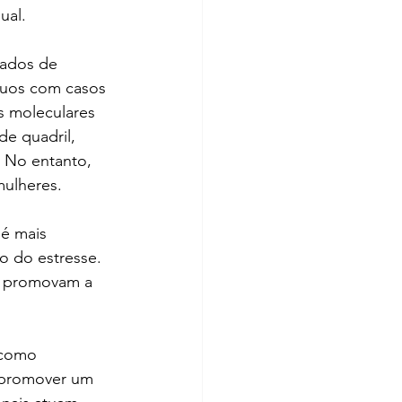
ual.
dados de 
duos com casos 
s moleculares 
e quadril, 
. No entanto, 
mulheres.
é mais 
 do estresse. 
e promovam a 
 como 
e promover um 