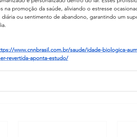
manizado e personalizado dentro do lar. Esses profissi
s na promoção da saúde, aliviando o estresse ocasiona
 diária ou sentimento de abandono, garantindo um supor
ia.
ttps://www.cnnbrasil.com.br/saude/idade-biologica-au
er-revertida-aponta-estudo/