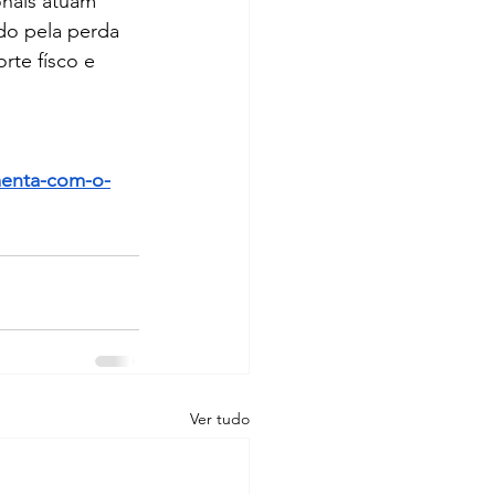
onais atuam 
do pela perda 
te físco e 
menta-com-o-
Ver tudo