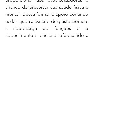
proporcionar aos avós-cuidadores a 
chance de preservar sua saúde física e 
mental. Dessa forma, o apoio contínuo 
no lar ajuda a evitar o desgaste crônico, 
a sobrecarga de funções e o 
adoecimento silencioso, oferecendo a 
pessoa idosa a dignidade de 
envelhecer com equilíbrio, autonomia 
e bem-estar.
Saiba mais no link: 
https://gente.globo.com/avos-na-
gerontolescencia-liberdade-e-
cuidado/