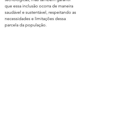
que essa inclusão ocorra de maneira 
saudável e sustentável, respeitando as 
necessidades e limitações dessa 
parcela da população.
Quer saber mais sobre? Confira o link 
abaixo! 
https://www1.folha.uol.com.br/colunas/
papo-de-responsa/2024/12/esta-na-
hora-de-colocar-a-longevidade-no-
centro-da-agenda-de-inovacao.shtml