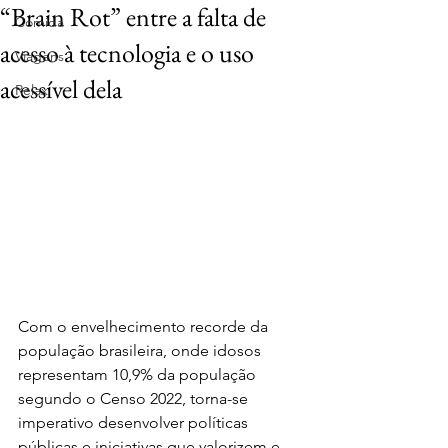
“Brain Rot” entre a falta de
Comida
acesso à tecnologia e o uso
Viagens
acessível dela
Relax
Com o envelhecimento recorde da 
população brasileira, onde idosos 
representam 10,9% da população 
segundo o Censo 2022, torna-se 
imperativo desenvolver políticas 
públicas e iniciativas que valorizem e 